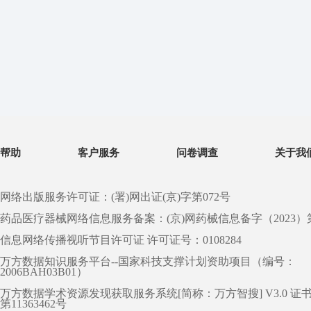
帮助
客户服务
问卷调查
关于我
网络出版服务许可证：(署)网出证(京)字第072号
药品医疗器械网络信息服务备案：(京)网药械信息备字（2023）第 0
信息网络传播视听节目许可证 许可证号：0108284
万方数据知识服务平台--国家科技支撑计划资助项目（编号：
2006BAH03B01）
万方数据学术资源发现获取服务系统[简称：万方智搜] V3.0 证
第11363462号