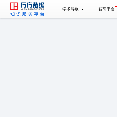
学术导航
智研平台