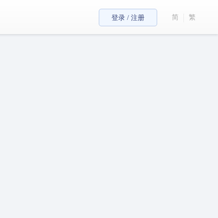
简
繁
登录 / 注册