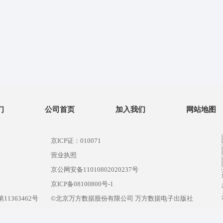
们
公司首页
加入我们
网站地图
京ICP证：010071
营业执照
京公网安备11010802020237号
）
京ICP备08100800号-1
1363462号
©北京万方数据股份有限公司 万方数据电子出版社