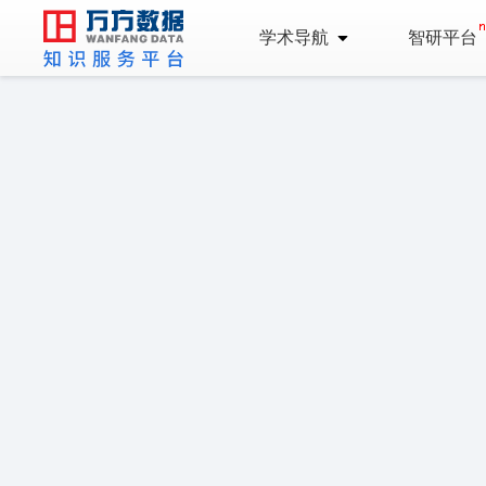
学术导航
智研平台