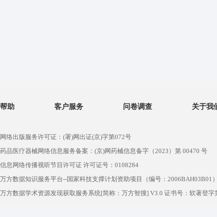
帮助
客户服务
问卷调查
关于我
网络出版服务许可证：(署)网出证(京)字第072号
药品医疗器械网络信息服务备案：(京)网药械信息备字（2023）第 00470 号
信息网络传播视听节目许可证 许可证号：0108284
万方数据知识服务平台--国家科技支撑计划资助项目（编号：2006BAH03B01
万方数据学术资源发现获取服务系统[简称：万方智搜] V3.0 证书号：软著登字第1