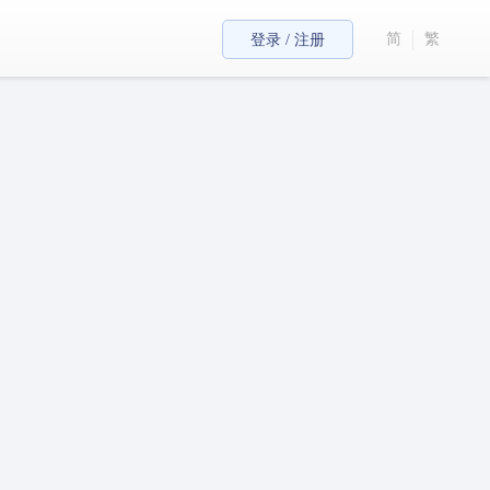
简
繁
登录 / 注册