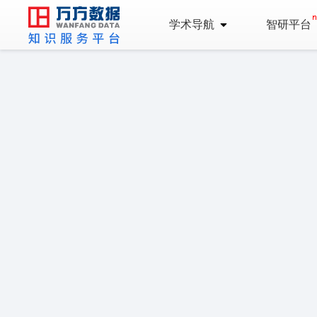
学术导航
智研平台