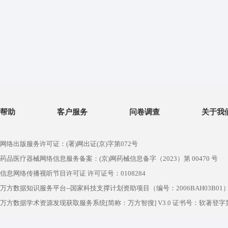
帮助
客户服务
问卷调查
关于我
网络出版服务许可证：(署)网出证(京)字第072号
药品医疗器械网络信息服务备案：(京)网药械信息备字（2023）第 00470 号
信息网络传播视听节目许可证 许可证号：0108284
万方数据知识服务平台--国家科技支撑计划资助项目（编号：2006BAH03B01
万方数据学术资源发现获取服务系统[简称：万方智搜] V3.0 证书号：软著登字第1