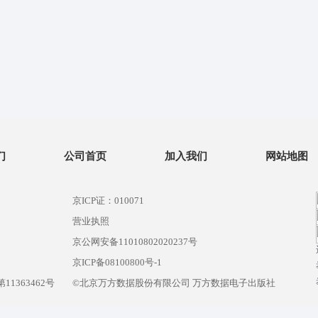
们
公司首页
加入我们
网站地图
京ICP证：010071
营业执照
京公网安备11010802020237号
）
京ICP备08100800号-1
1363462号
©北京万方数据股份有限公司 万方数据电子出版社