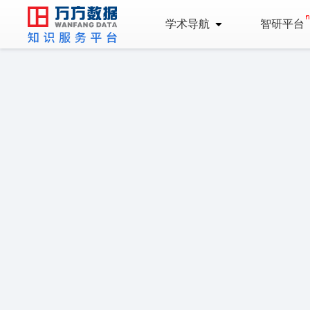
学术导航
智研平台