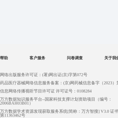
帮助
客户服务
问卷调查
关于我
网络出版服务许可证：(署)网出证(京)字第072号
药品医疗器械网络信息服务备案：(京)网药械信息备字（2023）第 0
信息网络传播视听节目许可证 许可证号：0108284
万方数据知识服务平台--国家科技支撑计划资助项目（编号：
2006BAH03B01）
万方数据学术资源发现获取服务系统[简称：万方智搜] V3.0 证
第11363462号