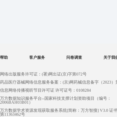
帮助
客户服务
问卷调查
关于我
网络出版服务许可证：(署)网出证(京)字第072号
药品医疗器械网络信息服务备案：(京)网药械信息备字（2023）第 0
信息网络传播视听节目许可证 许可证号：0108284
万方数据知识服务平台--国家科技支撑计划资助项目（编号：
2006BAH03B01）
万方数据学术资源发现获取服务系统[简称：万方智搜] V3.0 证
第11363462号