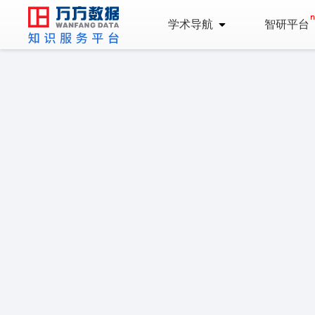
学术导航
智研平台