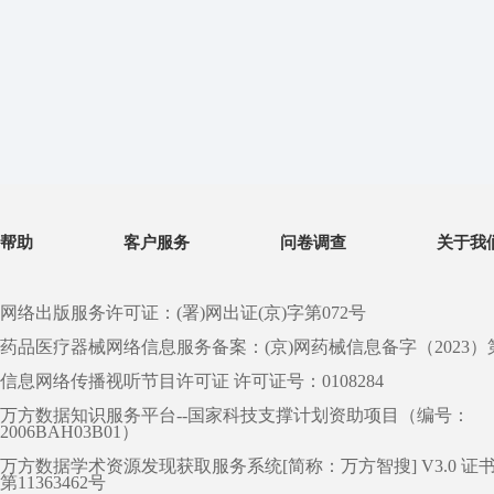
帮助
客户服务
问卷调查
关于我
网络出版服务许可证：(署)网出证(京)字第072号
药品医疗器械网络信息服务备案：(京)网药械信息备字（2023）第 0
信息网络传播视听节目许可证 许可证号：0108284
万方数据知识服务平台--国家科技支撑计划资助项目（编号：
2006BAH03B01）
万方数据学术资源发现获取服务系统[简称：万方智搜] V3.0 证
第11363462号