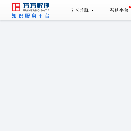
学术导航
智研平台