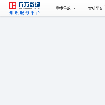
学术导航
智研平台