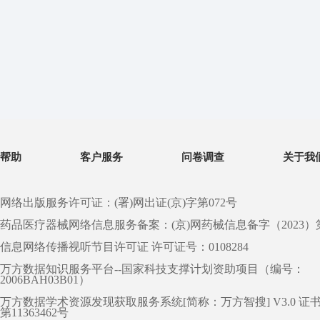
帮助
客户服务
问卷调查
关于我
网络出版服务许可证：(署)网出证(京)字第072号
药品医疗器械网络信息服务备案：(京)网药械信息备字（2023）第 0
信息网络传播视听节目许可证 许可证号：0108284
万方数据知识服务平台--国家科技支撑计划资助项目（编号：
2006BAH03B01）
万方数据学术资源发现获取服务系统[简称：万方智搜] V3.0 证
第11363462号