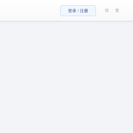
简
繁
登录 / 注册