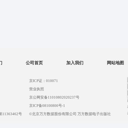
们
公司首页
加入我们
网站地图
京ICP证：010071
营业执照
京公网安备11010802020237号
）
京ICP备08100800号-1
1363462号
©北京万方数据股份有限公司 万方数据电子出版社