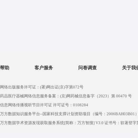
帮助
客户服务
问卷调查
关于我
网络出版服务许可证：(署)网出证(京)字第072号
药品医疗器械网络信息服务备案：(京)网药械信息备字（2023）第 00470 号
信息网络传播视听节目许可证 许可证号：0108284
万方数据知识服务平台--国家科技支撑计划资助项目（编号：2006BAH03B01
万方数据学术资源发现获取服务系统[简称：万方智搜] V3.0 证书号：软著登字第1