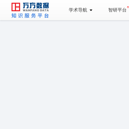
学术导航
智研平台