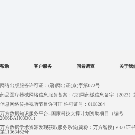
帮助
客户服务
问卷调查
关于我
网络出版服务许可证：(署)网出证(京)字第072号
药品医疗器械网络信息服务备案：(京)网药械信息备字（2023）第 0
信息网络传播视听节目许可证 许可证号：0108284
万方数据知识服务平台--国家科技支撑计划资助项目（编号：
2006BAH03B01）
万方数据学术资源发现获取服务系统[简称：万方智搜] V3.0 证
第11363462号