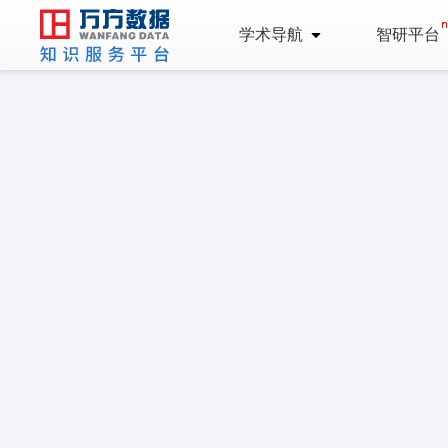
学术导航
智研平台