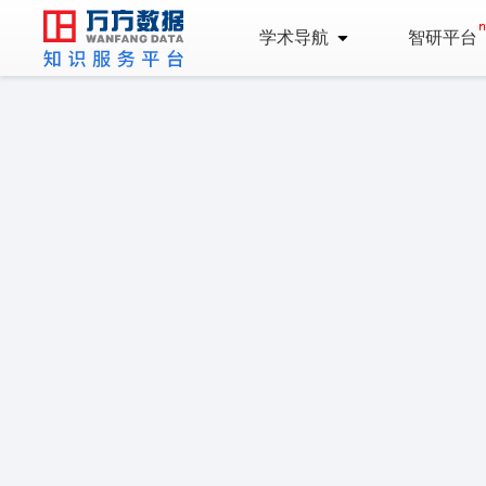
学术导航
智研平台