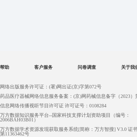
帮助
客户服务
问卷调查
关于我
网络出版服务许可证：(署)网出证(京)字第072号
药品医疗器械网络信息服务备案：(京)网药械信息备字（2023）第 0
信息网络传播视听节目许可证 许可证号：0108284
万方数据知识服务平台--国家科技支撑计划资助项目（编号：
2006BAH03B01）
万方数据学术资源发现获取服务系统[简称：万方智搜] V3.0 证
第11363462号