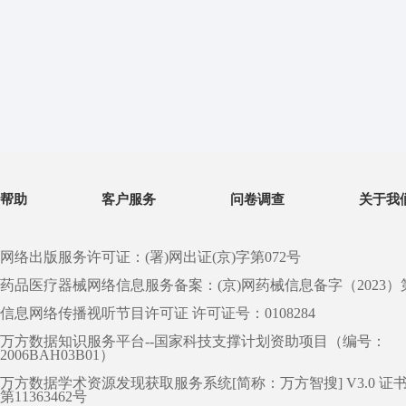
帮助
客户服务
问卷调查
关于我
网络出版服务许可证：(署)网出证(京)字第072号
药品医疗器械网络信息服务备案：(京)网药械信息备字（2023）第 0
信息网络传播视听节目许可证 许可证号：0108284
万方数据知识服务平台--国家科技支撑计划资助项目（编号：
2006BAH03B01）
万方数据学术资源发现获取服务系统[简称：万方智搜] V3.0 证
第11363462号