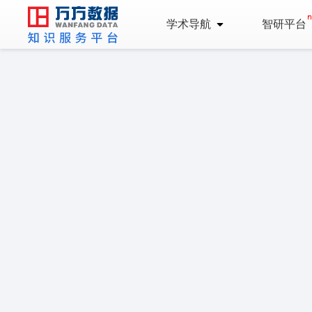
学术导航
智研平台