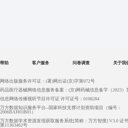
帮助
客户服务
问卷调查
关于我
网络出版服务许可证：(署)网出证(京)字第072号
药品医疗器械网络信息服务备案：(京)网药械信息备字（2023）第 0
信息网络传播视听节目许可证 许可证号：0108284
万方数据知识服务平台--国家科技支撑计划资助项目（编号：
2006BAH03B01）
万方数据学术资源发现获取服务系统[简称：万方智搜] V3.0 证
第11363462号