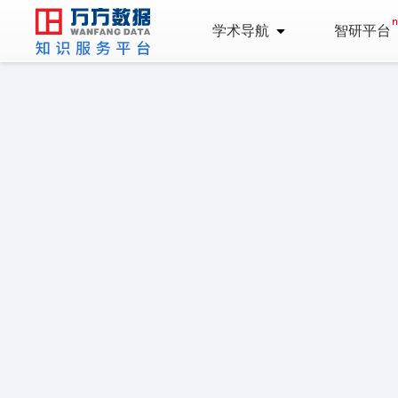
学术导航
智研平台