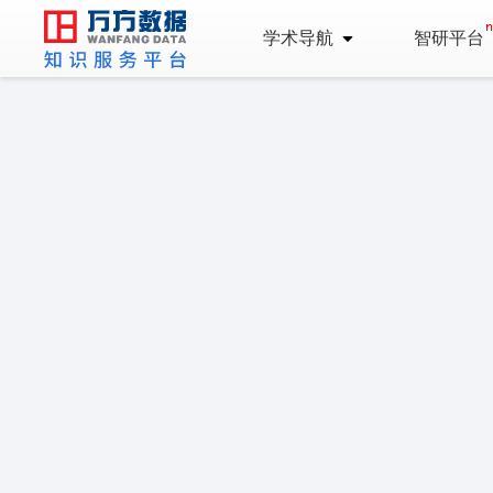
学术导航
智研平台