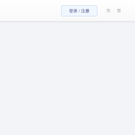
简
繁
登录 / 注册