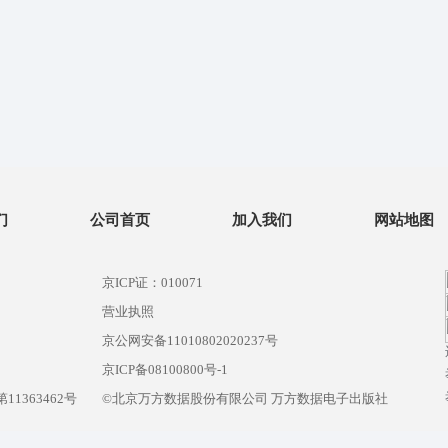
们
公司首页
加入我们
网站地图
京ICP证：010071
营业执照
京公网安备11010802020237号
）
京ICP备08100800号-1
1363462号
©北京万方数据股份有限公司 万方数据电子出版社