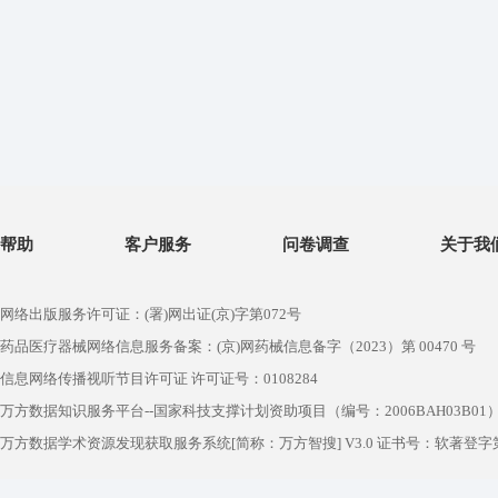
帮助
客户服务
问卷调查
关于我
网络出版服务许可证：(署)网出证(京)字第072号
药品医疗器械网络信息服务备案：(京)网药械信息备字（2023）第 00470 号
信息网络传播视听节目许可证 许可证号：0108284
万方数据知识服务平台--国家科技支撑计划资助项目（编号：2006BAH03B01
万方数据学术资源发现获取服务系统[简称：万方智搜] V3.0 证书号：软著登字第1