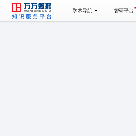
学术导航
智研平台