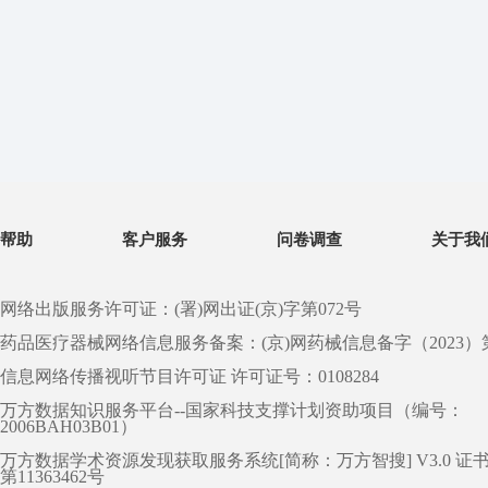
帮助
客户服务
问卷调查
关于我
网络出版服务许可证：(署)网出证(京)字第072号
药品医疗器械网络信息服务备案：(京)网药械信息备字（2023）第 0
信息网络传播视听节目许可证 许可证号：0108284
万方数据知识服务平台--国家科技支撑计划资助项目（编号：
2006BAH03B01）
万方数据学术资源发现获取服务系统[简称：万方智搜] V3.0 证
第11363462号