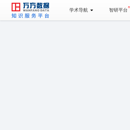
学术导航
智研平台