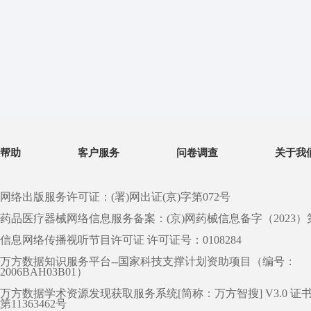
帮助
客户服务
问卷调查
关于我
网络出版服务许可证：(署)网出证(京)字第072号
药品医疗器械网络信息服务备案：(京)网药械信息备字（2023）第 0
信息网络传播视听节目许可证 许可证号：0108284
万方数据知识服务平台--国家科技支撑计划资助项目（编号：
2006BAH03B01）
万方数据学术资源发现获取服务系统[简称：万方智搜] V3.0 证
第11363462号