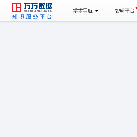
学术导航
智研平台