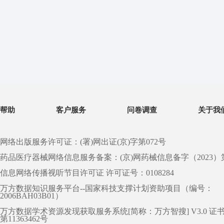
帮助
客户服务
问卷调查
关于我
网络出版服务许可证：(署)网出证(京)字第072号
药品医疗器械网络信息服务备案：(京)网药械信息备字（2023）第 0
信息网络传播视听节目许可证 许可证号：0108284
万方数据知识服务平台--国家科技支撑计划资助项目（编号：
2006BAH03B01）
万方数据学术资源发现获取服务系统[简称：万方智搜] V3.0 证
第11363462号