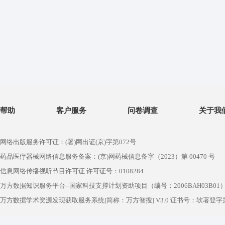
帮助
客户服务
问卷调查
关于我
网络出版服务许可证：(署)网出证(京)字第072号
药品医疗器械网络信息服务备案：(京)网药械信息备字（2023）第 00470 号
信息网络传播视听节目许可证 许可证号：0108284
万方数据知识服务平台--国家科技支撑计划资助项目（编号：2006BAH03B01
万方数据学术资源发现获取服务系统[简称：万方智搜] V3.0 证书号：软著登字第1