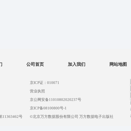
们
公司首页
加入我们
网站地图
京ICP证：010071
营业执照
京公网安备11010802020237号
）
京ICP备08100800号-1
1363462号
©北京万方数据股份有限公司 万方数据电子出版社