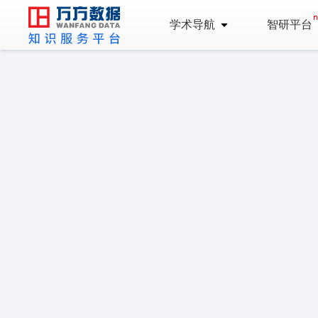
学术导航
智研平台