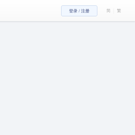
简
繁
登录 / 注册