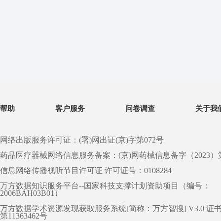
帮助
客户服务
问卷调查
关于我
网络出版服务许可证：(署)网出证(京)字第072号
药品医疗器械网络信息服务备案：(京)网药械信息备字（2023）第 0
信息网络传播视听节目许可证 许可证号：0108284
万方数据知识服务平台--国家科技支撑计划资助项目（编号：
2006BAH03B01）
万方数据学术资源发现获取服务系统[简称：万方智搜] V3.0 证
第11363462号