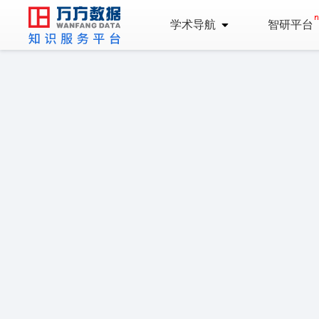
学术导航
智研平台