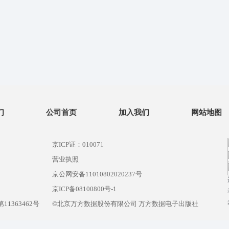
们
公司首页
加入我们
网站地图
京ICP证：010071
营业执照
京公网安备11010802020237号
）
京ICP备08100800号-1
1363462号
©北京万方数据股份有限公司 万方数据电子出版社