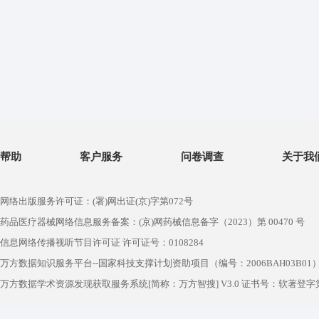
帮助
客户服务
问卷调查
关于我
网络出版服务许可证：(署)网出证(京)字第072号
药品医疗器械网络信息服务备案：(京)网药械信息备字（2023）第 00470 号
信息网络传播视听节目许可证 许可证号：0108284
万方数据知识服务平台--国家科技支撑计划资助项目（编号：2006BAH03B01
万方数据学术资源发现获取服务系统[简称：万方智搜] V3.0 证书号：软著登字第1