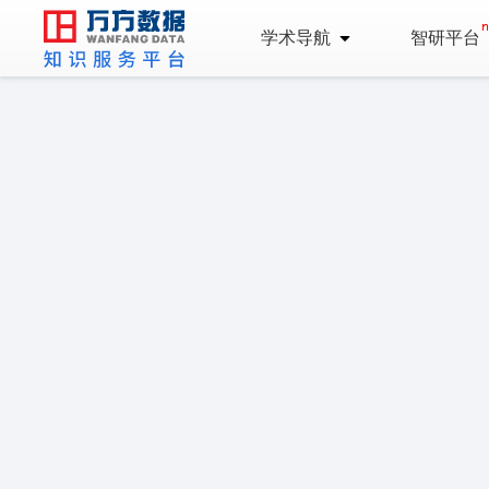
学术导航
智研平台