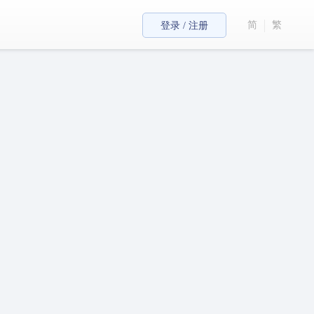
简
繁
登录 / 注册