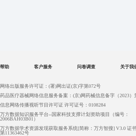
帮助
客户服务
问卷调查
关于我
网络出版服务许可证：(署)网出证(京)字第072号
药品医疗器械网络信息服务备案：(京)网药械信息备字（2023）第 0
信息网络传播视听节目许可证 许可证号：0108284
万方数据知识服务平台--国家科技支撑计划资助项目（编号：
2006BAH03B01）
万方数据学术资源发现获取服务系统[简称：万方智搜] V3.0 证
第11363462号