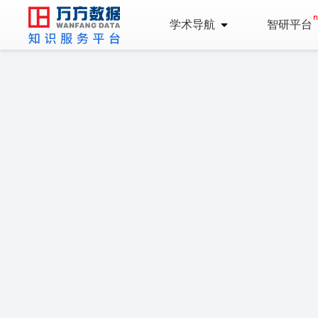
学术导航
智研平台