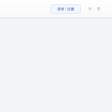
简
繁
登录 / 注册