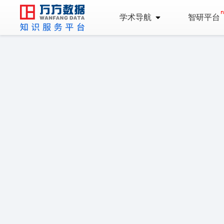
学术导航
智研平台