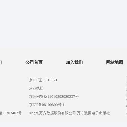
们
公司首页
加入我们
网站地图
京ICP证：010071
营业执照
京公网安备11010802020237号
）
京ICP备08100800号-1
1363462号
©北京万方数据股份有限公司 万方数据电子出版社