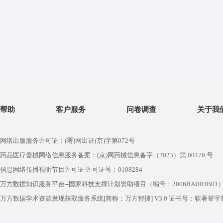
帮助
客户服务
问卷调查
关于我
网络出版服务许可证：(署)网出证(京)字第072号
药品医疗器械网络信息服务备案：(京)网药械信息备字（2023）第 00470 号
信息网络传播视听节目许可证 许可证号：0108284
万方数据知识服务平台--国家科技支撑计划资助项目（编号：2006BAH03B01
万方数据学术资源发现获取服务系统[简称：万方智搜] V3.0 证书号：软著登字第1