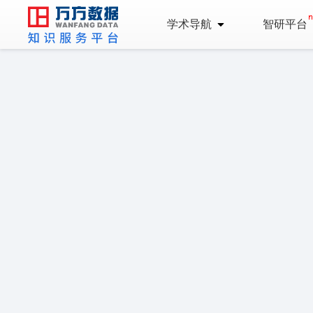
学术导航
智研平台