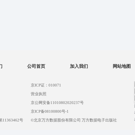
们
公司首页
加入我们
网站地图
京ICP证：010071
营业执照
京公网安备11010802020237号
）
京ICP备08100800号-1
1363462号
©北京万方数据股份有限公司 万方数据电子出版社