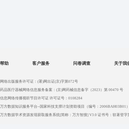
帮助
客户服务
问卷调查
关于我
网络出版服务许可证：(署)网出证(京)字第072号
药品医疗器械网络信息服务备案：(京)网药械信息备字（2023）第 00470 号
信息网络传播视听节目许可证 许可证号：0108284
万方数据知识服务平台--国家科技支撑计划资助项目（编号：2006BAH03B01
万方数据学术资源发现获取服务系统[简称：万方智搜] V3.0 证书号：软著登字第1