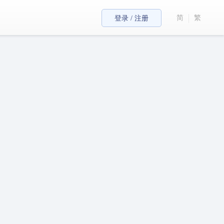
简
繁
登录 / 注册