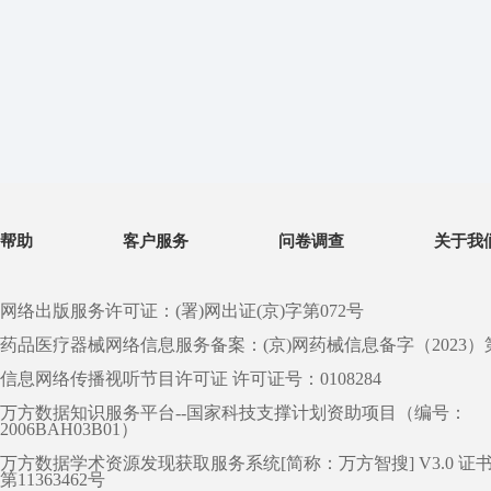
帮助
客户服务
问卷调查
关于我
网络出版服务许可证：(署)网出证(京)字第072号
药品医疗器械网络信息服务备案：(京)网药械信息备字（2023）第 0
信息网络传播视听节目许可证 许可证号：0108284
万方数据知识服务平台--国家科技支撑计划资助项目（编号：
2006BAH03B01）
万方数据学术资源发现获取服务系统[简称：万方智搜] V3.0 证
第11363462号