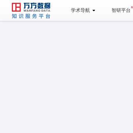
学术导航
智研平台