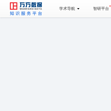
学术导航
智研平台