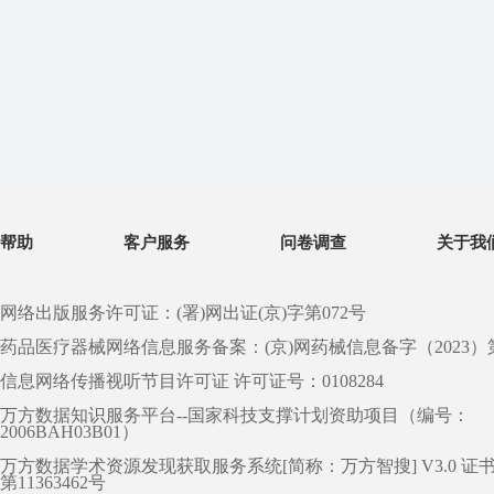
帮助
客户服务
问卷调查
关于我
网络出版服务许可证：(署)网出证(京)字第072号
药品医疗器械网络信息服务备案：(京)网药械信息备字（2023）第 0
信息网络传播视听节目许可证 许可证号：0108284
万方数据知识服务平台--国家科技支撑计划资助项目（编号：
2006BAH03B01）
万方数据学术资源发现获取服务系统[简称：万方智搜] V3.0 证
第11363462号