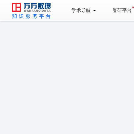
学术导航
智研平台