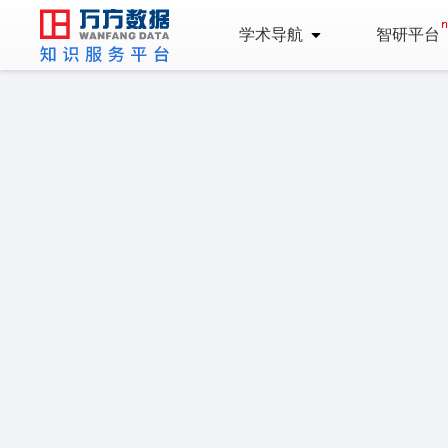
学术导航
智研平台