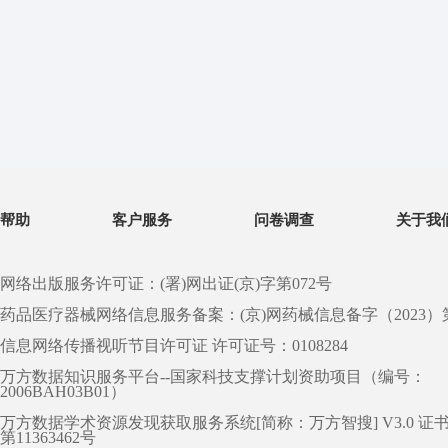
帮助
客户服务
问卷调查
关于我
网络出版服务许可证：(署)网出证(京)字第072号
药品医疗器械网络信息服务备案：(京)网药械信息备字（2023）第 0
信息网络传播视听节目许可证 许可证号：0108284
万方数据知识服务平台--国家科技支撑计划资助项目（编号：
2006BAH03B01）
万方数据学术资源发现获取服务系统[简称：万方智搜] V3.0 证
第11363462号