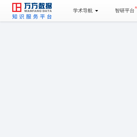
学术导航
智研平台