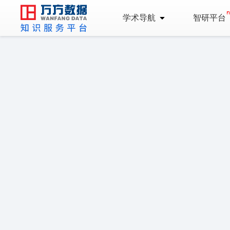
学术导航
智研平台