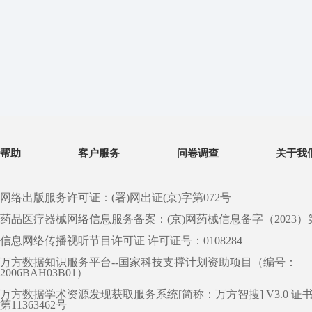
帮助
客户服务
问卷调查
关于我
网络出版服务许可证：(署)网出证(京)字第072号
药品医疗器械网络信息服务备案：(京)网药械信息备字（2023）第 0
信息网络传播视听节目许可证 许可证号：0108284
万方数据知识服务平台--国家科技支撑计划资助项目（编号：
2006BAH03B01）
万方数据学术资源发现获取服务系统[简称：万方智搜] V3.0 证
第11363462号