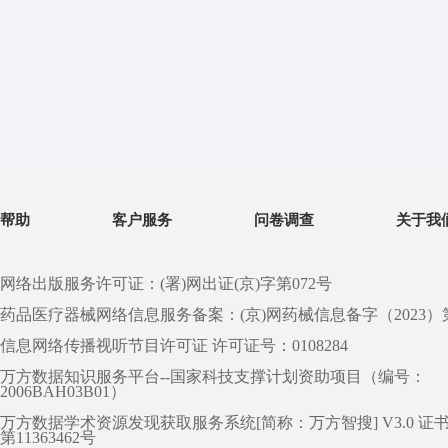
帮助
客户服务
问卷调查
关于我
网络出版服务许可证：(署)网出证(京)字第072号
药品医疗器械网络信息服务备案：(京)网药械信息备字（2023）第 0
信息网络传播视听节目许可证 许可证号：0108284
万方数据知识服务平台--国家科技支撑计划资助项目（编号：
2006BAH03B01）
万方数据学术资源发现获取服务系统[简称：万方智搜] V3.0 证
第11363462号