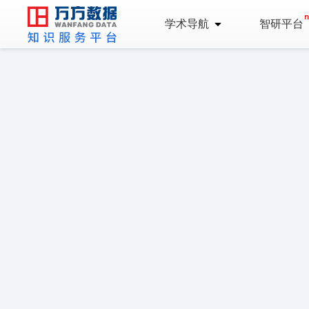
学术导航
智研平台