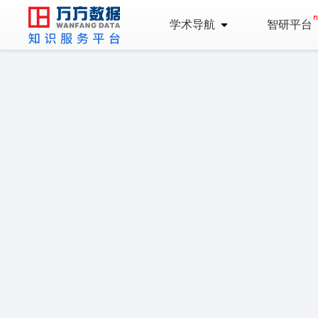
学术导航
智研平台