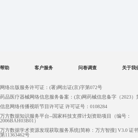
帮助
客户服务
问卷调查
关于我
网络出版服务许可证：(署)网出证(京)字第072号
药品医疗器械网络信息服务备案：(京)网药械信息备字（2023）第 0
信息网络传播视听节目许可证 许可证号：0108284
万方数据知识服务平台--国家科技支撑计划资助项目（编号：
2006BAH03B01）
万方数据学术资源发现获取服务系统[简称：万方智搜] V3.0 证
第11363462号