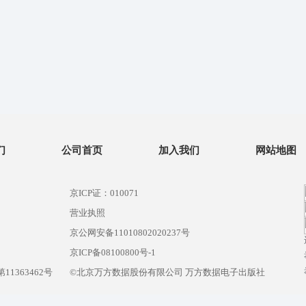
们
公司首页
加入我们
网站地图
京ICP证：010071
营业执照
京公网安备11010802020237号
）
京ICP备08100800号-1
1363462号
©北京万方数据股份有限公司 万方数据电子出版社