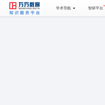
学术导航
智研平台