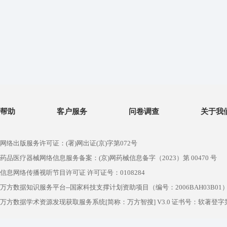
帮助
客户服务
问卷调查
关于我
网络出版服务许可证：(署)网出证(京)字第072号
药品医疗器械网络信息服务备案：(京)网药械信息备字（2023）第 00470 号
信息网络传播视听节目许可证 许可证号：0108284
万方数据知识服务平台--国家科技支撑计划资助项目（编号：2006BAH03B01
万方数据学术资源发现获取服务系统[简称：万方智搜] V3.0 证书号：软著登字第1