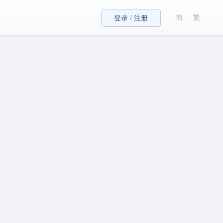
简
繁
登录 / 注册