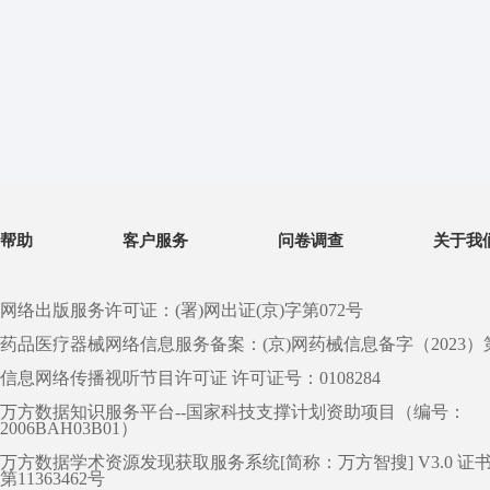
帮助
客户服务
问卷调查
关于我
网络出版服务许可证：(署)网出证(京)字第072号
药品医疗器械网络信息服务备案：(京)网药械信息备字（2023）第 0
信息网络传播视听节目许可证 许可证号：0108284
万方数据知识服务平台--国家科技支撑计划资助项目（编号：
2006BAH03B01）
万方数据学术资源发现获取服务系统[简称：万方智搜] V3.0 证
第11363462号