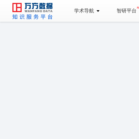
学术导航
智研平台