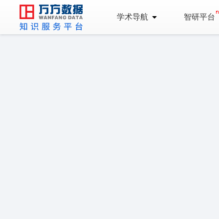
学术导航
智研平台