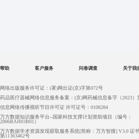
帮助
客户服务
问卷调查
关于我
网络出版服务许可证：(署)网出证(京)字第072号
药品医疗器械网络信息服务备案：(京)网药械信息备字（2023）第 0
信息网络传播视听节目许可证 许可证号：0108284
万方数据知识服务平台--国家科技支撑计划资助项目（编号：
2006BAH03B01）
万方数据学术资源发现获取服务系统[简称：万方智搜] V3.0 证
第11363462号