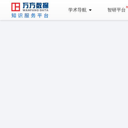
学术导航
智研平台