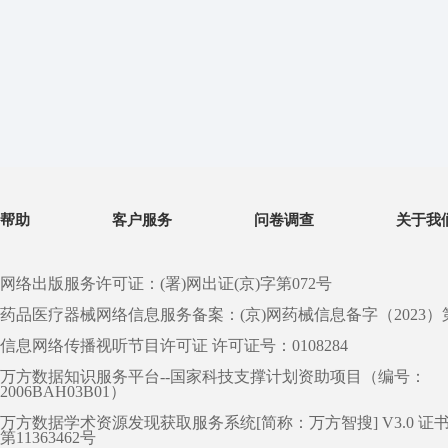
帮助
客户服务
问卷调查
关于我
网络出版服务许可证：(署)网出证(京)字第072号
药品医疗器械网络信息服务备案：(京)网药械信息备字（2023）第 0
信息网络传播视听节目许可证 许可证号：0108284
万方数据知识服务平台--国家科技支撑计划资助项目（编号：
2006BAH03B01）
万方数据学术资源发现获取服务系统[简称：万方智搜] V3.0 证
第11363462号