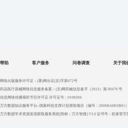
帮助
客户服务
问卷调查
关于我
网络出版服务许可证：(署)网出证(京)字第072号
药品医疗器械网络信息服务备案：(京)网药械信息备字（2023）第 00470 号
信息网络传播视听节目许可证 许可证号：0108284
万方数据知识服务平台--国家科技支撑计划资助项目（编号：2006BAH03B01
万方数据学术资源发现获取服务系统[简称：万方智搜] V3.0 证书号：软著登字第1