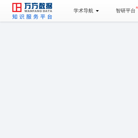
学术导航
智研平台