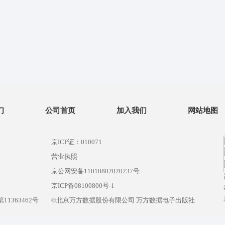
们
公司首页
加入我们
网站地图
京ICP证：010071
营业执照
京公网安备11010802020237号
）
京ICP备08100800号-1
1363462号
©北京万方数据股份有限公司 万方数据电子出版社