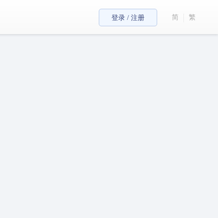
简
繁
登录 / 注册