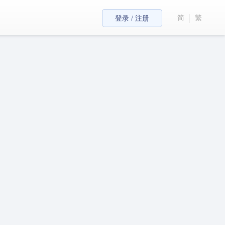
简
繁
登录 / 注册