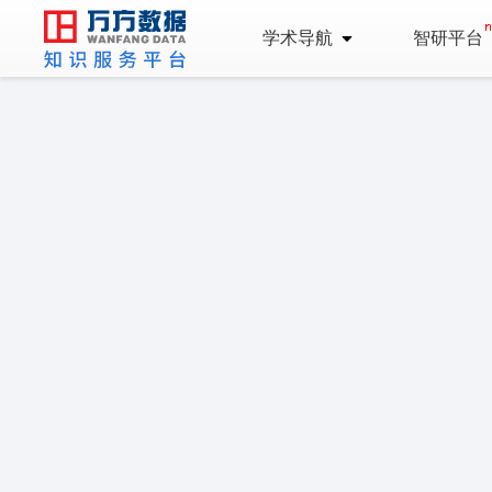
学术导航
智研平台