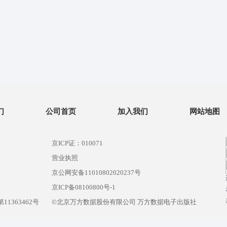
们
公司首页
加入我们
网站地图
京ICP证：010071
营业执照
京公网安备11010802020237号
）
京ICP备08100800号-1
1363462号
©北京万方数据股份有限公司 万方数据电子出版社