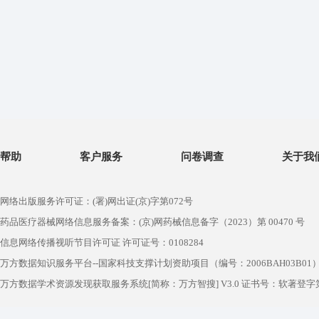
帮助
客户服务
问卷调查
关于我
网络出版服务许可证：(署)网出证(京)字第072号
药品医疗器械网络信息服务备案：(京)网药械信息备字（2023）第 00470 号
信息网络传播视听节目许可证 许可证号：0108284
万方数据知识服务平台--国家科技支撑计划资助项目（编号：2006BAH03B01
万方数据学术资源发现获取服务系统[简称：万方智搜] V3.0 证书号：软著登字第1