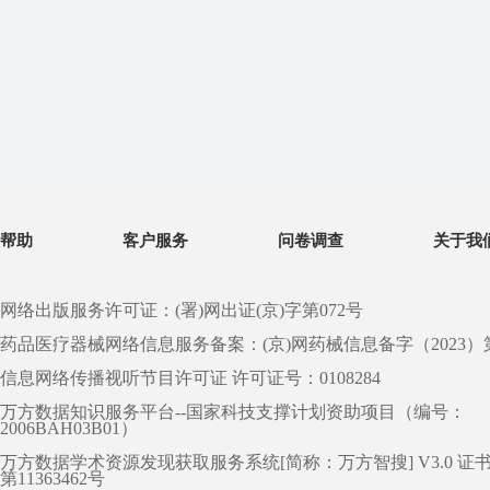
帮助
客户服务
问卷调查
关于我
网络出版服务许可证：(署)网出证(京)字第072号
药品医疗器械网络信息服务备案：(京)网药械信息备字（2023）第 0
信息网络传播视听节目许可证 许可证号：0108284
万方数据知识服务平台--国家科技支撑计划资助项目（编号：
2006BAH03B01）
万方数据学术资源发现获取服务系统[简称：万方智搜] V3.0 证
第11363462号