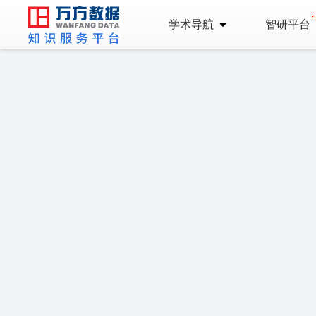
学术导航
智研平台