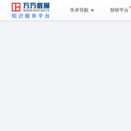
学术导航
智研平台