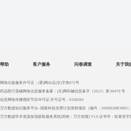
帮助
客户服务
问卷调查
关于我
网络出版服务许可证：(署)网出证(京)字第072号
药品医疗器械网络信息服务备案：(京)网药械信息备字（2023）第 00470 号
信息网络传播视听节目许可证 许可证号：0108284
万方数据知识服务平台--国家科技支撑计划资助项目（编号：2006BAH03B01
万方数据学术资源发现获取服务系统[简称：万方智搜] V3.0 证书号：软著登字第1