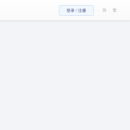
简
繁
登录 / 注册