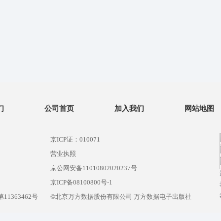
们
公司首页
加入我们
网站地图
京ICP证：010071
营业执照
京公网安备11010802020237号
）
京ICP备08100800号-1
1363462号
©北京万方数据股份有限公司 万方数据电子出版社