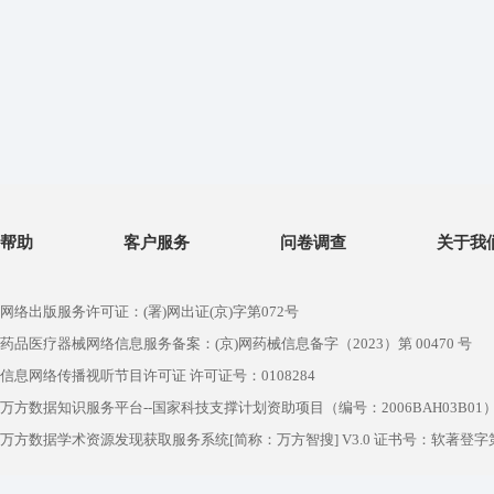
帮助
客户服务
问卷调查
关于我
网络出版服务许可证：(署)网出证(京)字第072号
药品医疗器械网络信息服务备案：(京)网药械信息备字（2023）第 00470 号
信息网络传播视听节目许可证 许可证号：0108284
万方数据知识服务平台--国家科技支撑计划资助项目（编号：2006BAH03B01
万方数据学术资源发现获取服务系统[简称：万方智搜] V3.0 证书号：软著登字第1