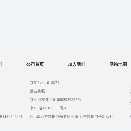
们
公司首页
加入我们
网站地图
京ICP证：010071
营业执照
京公网安备11010802020237号
）
京ICP备08100800号-1
1363462号
©北京万方数据股份有限公司 万方数据电子出版社