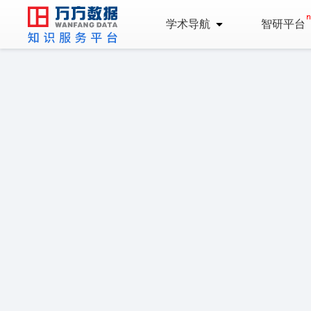
学术导航
智研平台