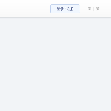
简
繁
登录 / 注册