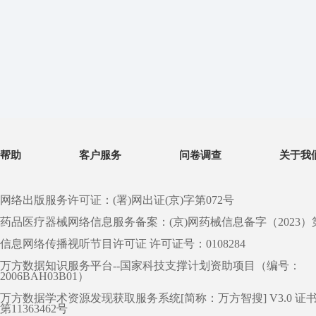
帮助
客户服务
问卷调查
关于我
网络出版服务许可证：(署)网出证(京)字第072号
药品医疗器械网络信息服务备案：(京)网药械信息备字（2023）第 0
信息网络传播视听节目许可证 许可证号：0108284
万方数据知识服务平台--国家科技支撑计划资助项目（编号：
2006BAH03B01）
万方数据学术资源发现获取服务系统[简称：万方智搜] V3.0 证
第11363462号