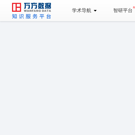
学术导航
智研平台