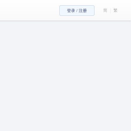
简
繁
登录 / 注册