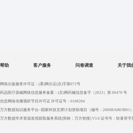
帮助
客户服务
问卷调查
关于我
网络出版服务许可证：(署)网出证(京)字第072号
药品医疗器械网络信息服务备案：(京)网药械信息备字（2023）第 00470 号
信息网络传播视听节目许可证 许可证号：0108284
万方数据知识服务平台--国家科技支撑计划资助项目（编号：2006BAH03B01
万方数据学术资源发现获取服务系统[简称：万方智搜] V3.0 证书号：软著登字第1