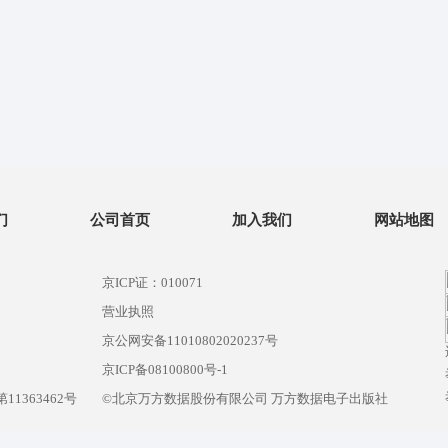
们
公司首页
加入我们
网站地图
京ICP证：010071
营业执照
京公网安备11010802020237号
）
京ICP备08100800号-1
1363462号
©北京万方数据股份有限公司 万方数据电子出版社