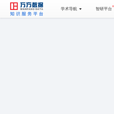
学术导航
智研平台