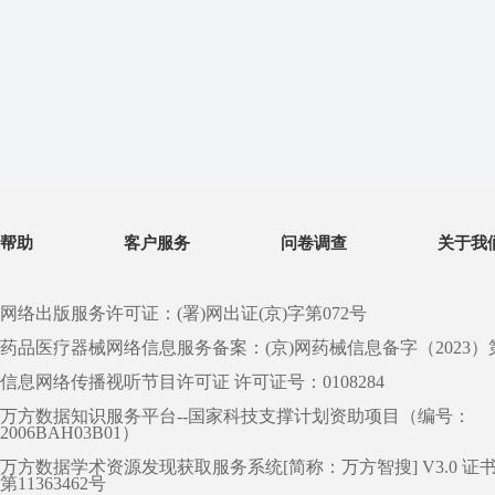
帮助
客户服务
问卷调查
关于我
网络出版服务许可证：(署)网出证(京)字第072号
药品医疗器械网络信息服务备案：(京)网药械信息备字（2023）第 0
信息网络传播视听节目许可证 许可证号：0108284
万方数据知识服务平台--国家科技支撑计划资助项目（编号：
2006BAH03B01）
万方数据学术资源发现获取服务系统[简称：万方智搜] V3.0 证
第11363462号