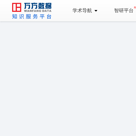
学术导航
智研平台