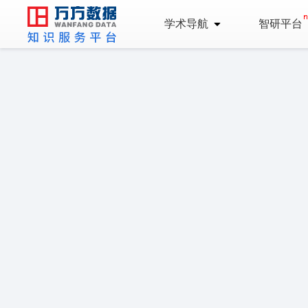
学术导航
智研平台