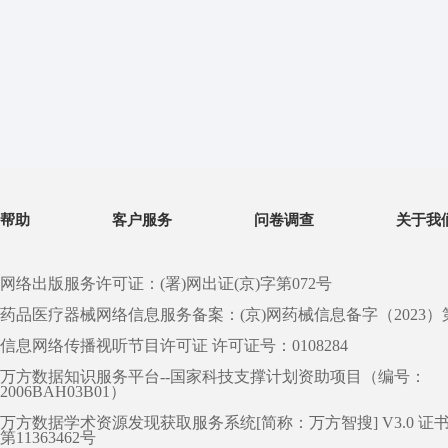
帮助
客户服务
问卷调查
关于我
网络出版服务许可证：(署)网出证(京)字第072号
药品医疗器械网络信息服务备案：(京)网药械信息备字（2023）第 0
信息网络传播视听节目许可证 许可证号：0108284
万方数据知识服务平台--国家科技支撑计划资助项目（编号：
2006BAH03B01）
万方数据学术资源发现获取服务系统[简称：万方智搜] V3.0 证
第11363462号