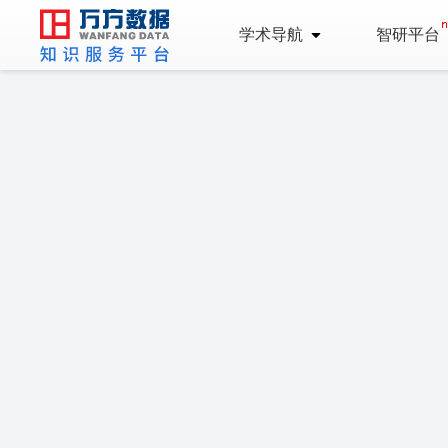
学术导航
智研平台