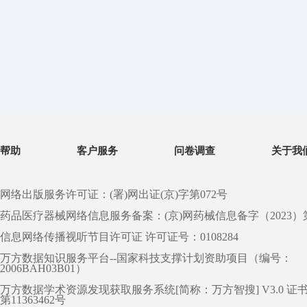
帮助
客户服务
问卷调查
关于我
网络出版服务许可证：(署)网出证(京)字第072号
药品医疗器械网络信息服务备案：(京)网药械信息备字（2023）第 0
信息网络传播视听节目许可证 许可证号：0108284
万方数据知识服务平台--国家科技支撑计划资助项目（编号：
2006BAH03B01）
万方数据学术资源发现获取服务系统[简称：万方智搜] V3.0 证
第11363462号