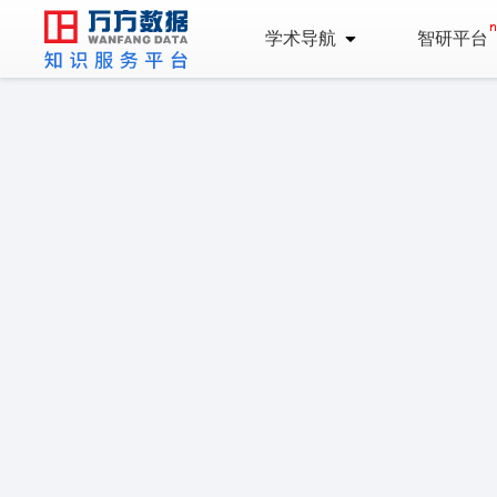
学术导航
智研平台