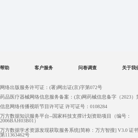
帮助
客户服务
问卷调查
关于我
网络出版服务许可证：(署)网出证(京)字第072号
药品医疗器械网络信息服务备案：(京)网药械信息备字（2023）第 0
信息网络传播视听节目许可证 许可证号：0108284
万方数据知识服务平台--国家科技支撑计划资助项目（编号：
2006BAH03B01）
万方数据学术资源发现获取服务系统[简称：万方智搜] V3.0 证
第11363462号