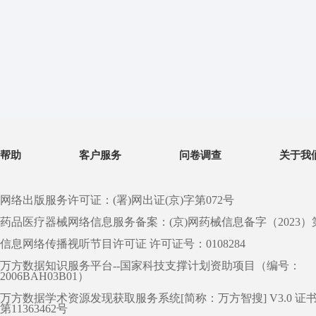
帮助
客户服务
问卷调查
关于我
网络出版服务许可证：(署)网出证(京)字第072号
药品医疗器械网络信息服务备案：(京)网药械信息备字（2023）第 0
信息网络传播视听节目许可证 许可证号：0108284
万方数据知识服务平台--国家科技支撑计划资助项目（编号：
2006BAH03B01）
万方数据学术资源发现获取服务系统[简称：万方智搜] V3.0 证
第11363462号