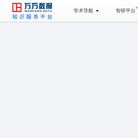
学术导航
智研平台