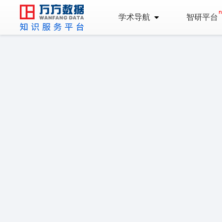
学术导航
智研平台