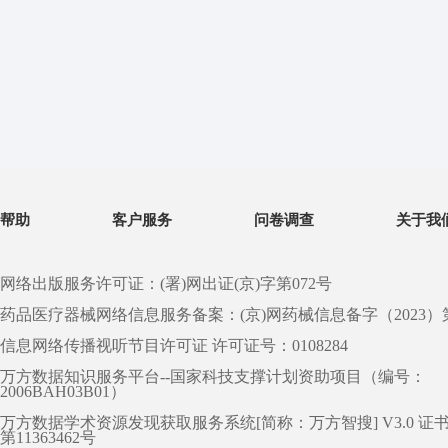
帮助
客户服务
问卷调查
关于我
网络出版服务许可证：(署)网出证(京)字第072号
药品医疗器械网络信息服务备案：(京)网药械信息备字（2023）第 0
信息网络传播视听节目许可证 许可证号：0108284
万方数据知识服务平台--国家科技支撑计划资助项目（编号：
2006BAH03B01）
万方数据学术资源发现获取服务系统[简称：万方智搜] V3.0 证
第11363462号