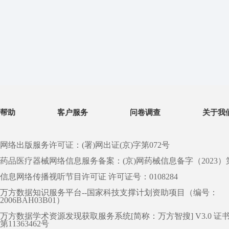
帮助
客户服务
问卷调查
关于我
网络出版服务许可证：(署)网出证(京)字第072号
药品医疗器械网络信息服务备案：(京)网药械信息备字（2023）第 0
信息网络传播视听节目许可证 许可证号：0108284
万方数据知识服务平台--国家科技支撑计划资助项目（编号：
2006BAH03B01）
万方数据学术资源发现获取服务系统[简称：万方智搜] V3.0 证
第11363462号