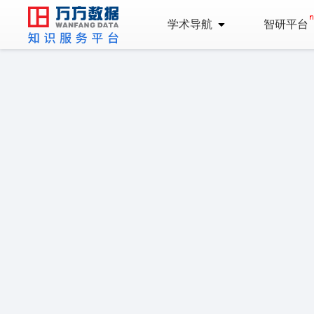
学术导航
智研平台