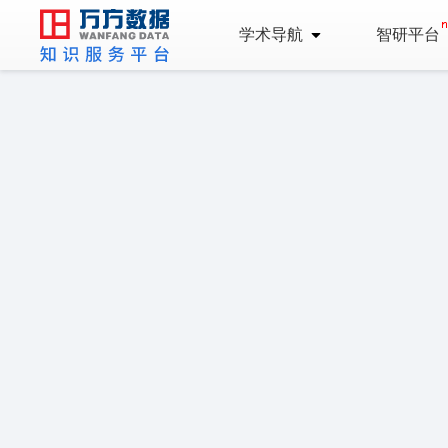
学术导航
智研平台