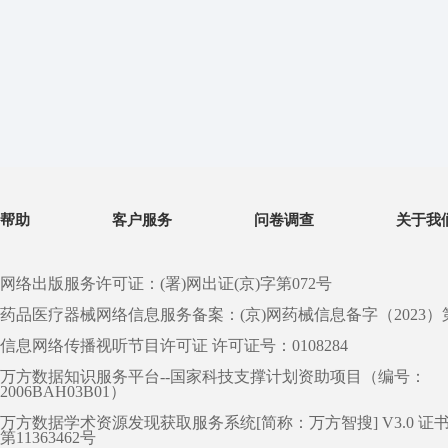
帮助
客户服务
问卷调查
关于我
网络出版服务许可证：(署)网出证(京)字第072号
药品医疗器械网络信息服务备案：(京)网药械信息备字（2023）第 0
信息网络传播视听节目许可证 许可证号：0108284
万方数据知识服务平台--国家科技支撑计划资助项目（编号：
2006BAH03B01）
万方数据学术资源发现获取服务系统[简称：万方智搜] V3.0 证
第11363462号