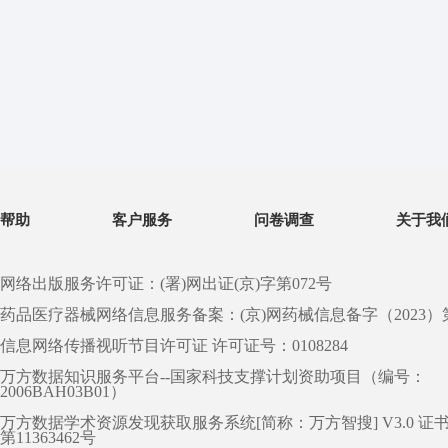
帮助
客户服务
问卷调查
关于我
网络出版服务许可证：(署)网出证(京)字第072号
药品医疗器械网络信息服务备案：(京)网药械信息备字（2023）第 0
信息网络传播视听节目许可证 许可证号：0108284
万方数据知识服务平台--国家科技支撑计划资助项目（编号：
2006BAH03B01）
万方数据学术资源发现获取服务系统[简称：万方智搜] V3.0 证
第11363462号