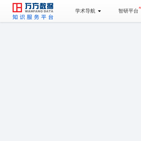
学术导航
智研平台